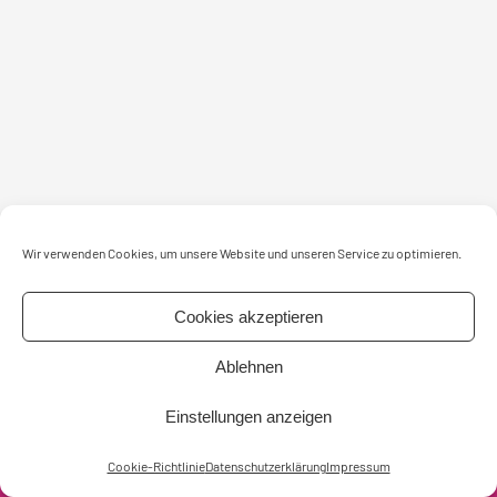
Wir verwenden Cookies, um unsere Website und unseren Service zu optimieren.
Cookies akzeptieren
intensiv-nurdse GmbH
Postanschrift
Ablehnen
+49 160 473 838 0
Königstraße 5
info@intensiv-nurdse.de
30175 Hannover
Einstellungen anzeigen
Copyright © intensiv-nurdse GmbH 2026
Cookie-Richtlinie
Datenschutzerklärung
Impressum
Impressum
AGB
Datenschutzerklärung
Cookie-Richtlinie (EU)