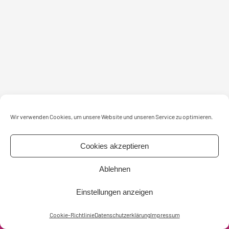
Wir verwenden Cookies, um unsere Website und unseren Service zu optimieren.
Cookies akzeptieren
intensiv-nurdse GmbH
Postanschrift
Ablehnen
+49 160 473 838 0
Königstraße 5
info@intensiv-nurdse.de
30175 Hannover
Einstellungen anzeigen
Copyright © intensiv-nurdse GmbH 2026
Cookie-Richtlinie
Datenschutzerklärung
Impressum
Impressum
AGB
Datenschutzerklärung
Cookie-Richtlinie (EU)