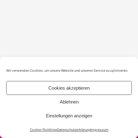
Wir verwenden Cookies, um unsere Website und unseren Service zu optimieren.
Cookies akzeptieren
intensiv-nurdse GmbH
Postanschrift
Ablehnen
+49 160 473 838 0
Königstraße 5
info@intensiv-nurdse.de
30175 Hannover
Einstellungen anzeigen
Copyright © intensiv-nurdse GmbH 2026
Cookie-Richtlinie
Datenschutzerklärung
Impressum
Impressum
AGB
Datenschutzerklärung
Cookie-Richtlinie (EU)